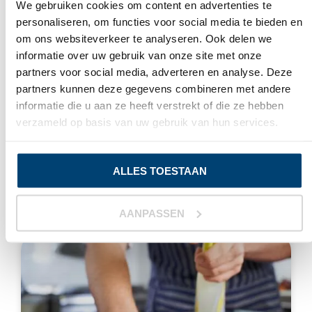
We gebruiken cookies om content en advertenties te
personaliseren, om functies voor social media te bieden en
WAAROM WEGWERPHANDSCHOENEN
om ons websiteverkeer te analyseren. Ook delen we
DRAGEN IN DE
informatie over uw gebruik van onze site met onze
VOEDINGSINDUSTRIE?
partners voor social media, adverteren en analyse. Deze
De voedingsindustrie is een van de vele sectoren
partners kunnen deze gegevens combineren met andere
waar wegwerphandschoenen worden gebruikt.
informatie die u aan ze heeft verstrekt of die ze hebben
Daarnaast worden ze ook gedragen in bijvoorbeeld
verzameld op basis van uw gebruik van hun services.
de zorg, tandheelkunde en horeca. Deze
LEES VERDER »
ALLES TOESTAAN
juni 14, 2024
AANPASSEN