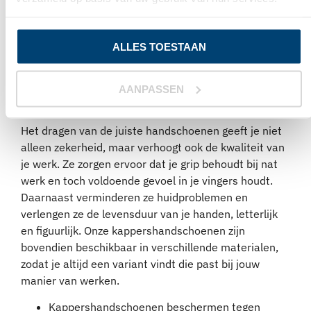
van het haar bijvoorbeeld. Het zijn dus enorm
belangrijke kappersbenodigdheden die je helpen bij
het beschermen van de handen tegen
ALLES TOESTAAN
huidproblemen.
WAT ZIJN DE VOORDELEN VAN
AANPASSEN
KAPPERSHANDSCHOENEN?
Het dragen van de juiste handschoenen geeft je niet
alleen zekerheid, maar verhoogt ook de kwaliteit van
je werk. Ze zorgen ervoor dat je grip behoudt bij nat
werk en toch voldoende gevoel in je vingers houdt.
Daarnaast verminderen ze huidproblemen en
verlengen ze de levensduur van je handen, letterlijk
en figuurlijk. Onze kappershandschoenen zijn
bovendien beschikbaar in verschillende materialen,
zodat je altijd een variant vindt die past bij jouw
manier van werken.
Kappershandschoenen beschermen tegen