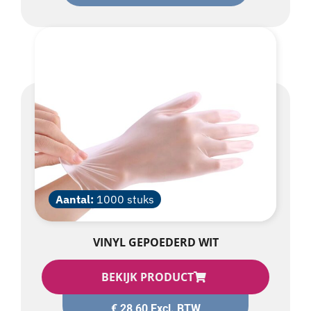
Aantal:
1000 stuks
VINYL GEPOEDERD WIT
BEKIJK PRODUCT
€
28,60
Excl. BTW