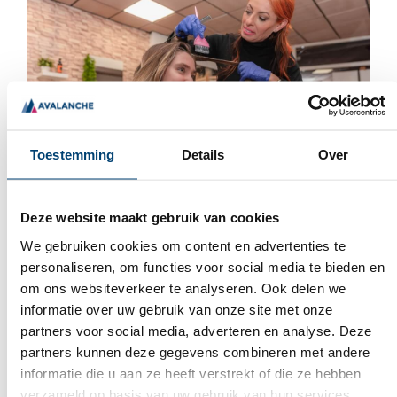
Toestemming
Details
Over
Deze website maakt gebruik van cookies
WANNEER WORDEN KAPPERS
HANDSCHOENEN GEBRUIKT?
We gebruiken cookies om content en advertenties te
personaliseren, om functies voor social media te bieden en
Kappers handschoenen is een begrip onder de
om ons websiteverkeer te analyseren. Ook delen we
professionals. Het is namelijk van belang om de huid
informatie over uw gebruik van onze site met onze
te beschermen bij het zo geheten “natte werk”. Ook
partners voor social media, adverteren en analyse. Deze
beschermen handschoenen tegen allergene stoffen
partners kunnen deze gegevens combineren met andere
uit haarcosmetica. Haar stylisten gebruiken deze
informatie die u aan ze heeft verstrekt of die ze hebben
soort handschoenen bij het behandelen en kleuren
verzameld op basis van uw gebruik van hun services.