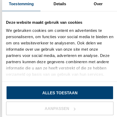
Toestemming
Details
Over
Deze website maakt gebruik van cookies
We gebruiken cookies om content en advertenties te
personaliseren, om functies voor social media te bieden en
om ons websiteverkeer te analyseren. Ook delen we
informatie over uw gebruik van onze site met onze
partners voor social media, adverteren en analyse. Deze
partners kunnen deze gegevens combineren met andere
informatie die u aan ze heeft verstrekt of die ze hebben
verzameld op basis van uw gebruik van hun services.
POEDERVRIJ OF GEPOEDERD?
Het verschil in poedervrije handschoenen of
ALLES TOESTAAN
gepoederde handschoenen is dat poedervrije
handschoenen geschikt zijn voor mensen die last
hebben van allergieën voor latex. Gepoederde
AANPASSEN
handschoenen zijn door de poeder heel makkelijk aan