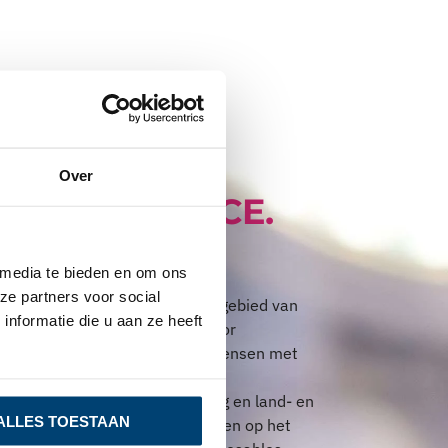
Over
VAN AVALANCE.
Support met verstand
 media te bieden en om ons
ze partners voor social
verancier van producten op het gebied van
nformatie die u aan ze heeft
ingsmiddelen en disposables voor
articulieren. Dagelijks werken mensen met
nzorg, kinderopvang, wellness,
che, facilitaire dienstverlening en land- en
ALLES TOESTAAN
teur en leverancier van producten op het