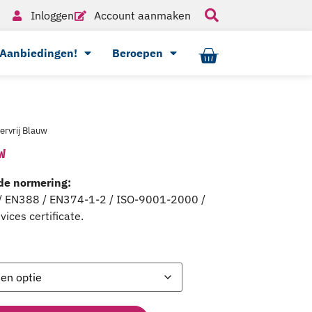
Inloggen
Account aanmaken
Aanbiedingen!
Beroepen
ervrij Blauw
W
de normering:
/ EN388 / EN374-1-2 / ISO-9001-2000 /
ices certificate.