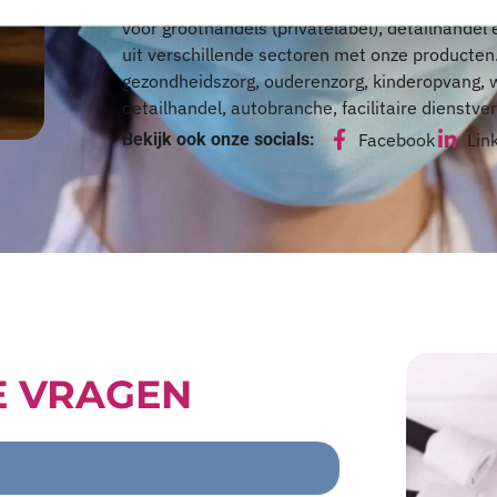
gebied van professionele hygiëne, persoonlij
voor groothandels (privatelabel), detailhandel
uit verschillende sectoren met onze producten
gezondheidszorg, ouderenzorg, kinderopvang, w
detailhandel, autobranche, facilitaire dienstve
Bekijk ook onze socials:
Facebook
Lin
E VRAGEN