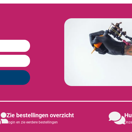
Zie bestellingen overzicht
Hu
Login en zie eerdere bestellingen
Onze