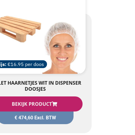
ijs:
€16.95 per doos
LET HAARNETJES WIT IN DISPENSER
DOOSJES
BEKIJK PRODUCT
€
474,60
Excl. BTW