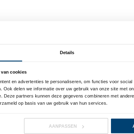
Details
OVER HET TEAM 
 van cookies
Waar voor uw geld
constante kwaliteit
ent en advertenties te personaliseren, om functies voor social
. Ook delen we informatie over uw gebruik van onze site met on
Avalanche Disposables B.V. is importeur en le
e. Deze partners kunnen deze gegevens combineren met andere i
professionele hygiëne, persoonlijke bescherm
erzameld op basis van uw gebruik van hun services.
groothandels (privatelabel), detailhandel en p
onze producten. In de gezondheidszorg, oudere
levensmiddelenindustrie, detailhandel, autobran
AANPASSEN
tuinbouw. Avalanche Disposables B.V. is impor