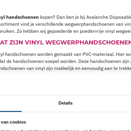
nyl handschoenen
kopen? Dan ben je bij Avalanche Disposables
sortiment vind je verschillende wegwerphandschoenen van vin
bruiken. Zo hebben wij gepoederde en poedervrije vinyl wegw
AT ZIJN VINYL WEGWERPHANDSCHOENE
nyl handschoenen worden gemaakt van PVC-materiaal. Hier 
dat de handschoenen soepel worden. Deze handschoenen zijn po
dschoenen van vinyl zijn makkelijk en eenvoudig aan te trekke
toren, bijvoorbeeld in de voedingsindustrie.
r het algemeen is vinyl redelijk kwetsbaar in vergelijking met
estal geschikt voor korte behandelingen en eenmalig gebruik
d en zijn redelijk elastisch.
Details
 van cookies