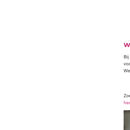
W
Bij
voo
We 
Zo
ha