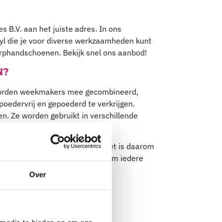
 B.V. aan het juiste adres. In ons
yl die je voor diverse werkzaamheden kunt
erphandschoenen. Bekijk snel ons aanbod!
N?
worden weekmakers mee gecombineerd,
edervrij en gepoederd te verkrijgen.
n. Ze worden gebruikt in verschillende
nitril
en latex handschoenen. Het is daarom
. De handschoenen zitten goed om iedere
Over