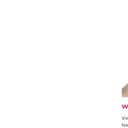
W
Vi
hie