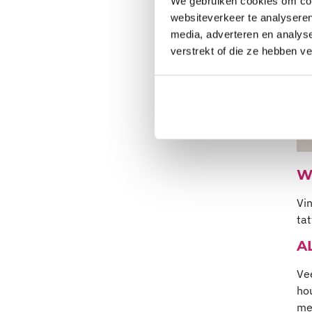
We gebruiken cookies om cont
websiteverkeer te analyseren
media, adverteren en analys
verstrekt of die ze hebben v
W
Vi
ta
A
Vee
ho
men