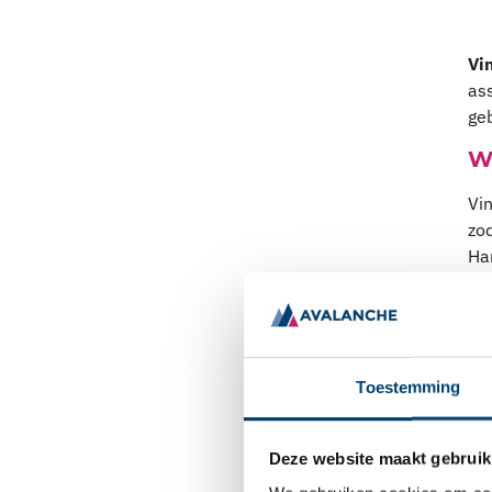
Vi
as
ge
W
Vi
zo
Han
sec
Ove
me
han
Toestemming
Deze website maakt gebruik