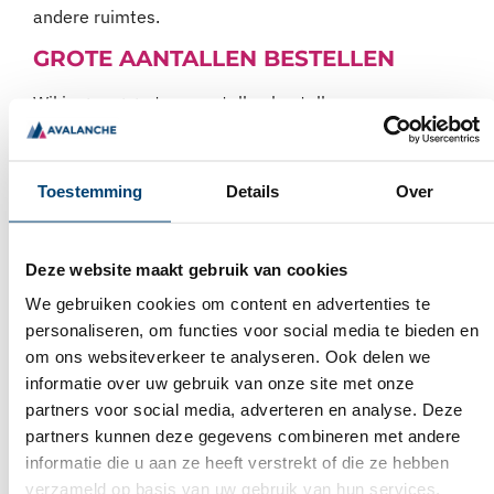
andere ruimtes.
GROTE AANTALLEN BESTELLEN
Wil je graag grotere aantallen bestellen voor een
bedrijf? Uiteraard is dit ook mogelijk bij ons. Wij
leveren wegwerphandschoenen op grote schaal aan
vele bedrijven. Je kunt ons mailen:
Toestemming
Details
Over
info@avalanchebv.nl
of bellen:
+31 (0)6 461 124 15
.
SCHOENOVERTREKKEN KOPEN?
Deze website maakt gebruik van cookies
Heb je een keuze kunnen maken uit ons assortiment
We gebruiken cookies om content en advertenties te
schoenovertrekken? Bestel deze dan direct, zodat je
personaliseren, om functies voor social media te bieden en
zo snel mogelijk thuis hebt. De minimale afname
om ons websiteverkeer te analyseren. Ook delen we
hiervoor is 2.000 stuks. Het is ook mogelijk om grote
informatie over uw gebruik van onze site met onze
aantallen te bestellen, bijvoorbeeld voor een bedrijf
partners voor social media, adverteren en analyse. Deze
of afdeling. Wil je graag meer informatie ontvangen
partners kunnen deze gegevens combineren met andere
over onze producten? Neem dan gerust
contact
op
informatie die u aan ze heeft verstrekt of die ze hebben
met ons. Wij helpen je graag verder!
verzameld op basis van uw gebruik van hun services.