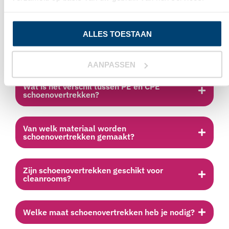
VEELGESTELDE VRAGEN
ALLES TOESTAAN
Kunnen schoenovertrekken gebruikt worden
in de voedingsindustrie?
AANPASSEN
Wat is het verschil tussen PE en CPE
schoenovertrekken?
Van welk materiaal worden
schoenovertrekken gemaakt?
Zijn schoenovertrekken geschikt voor
cleanrooms?
Welke maat schoenovertrekken heb je nodig?