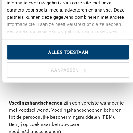
NITRIL ACCELERATOR VRIJE
HANDSCHOENEN BLAUW
BEKIJK PRODUCT
€
33,00
Excl. BTW
Voedingshandschoenen
zijn een vereiste wanneer je
met voedsel werkt
.
Voedingshandschoenen behoren
tot de persoonlijke beschermingsmiddelen (PBM).
Ben jij op zoek naar betrouwbare
voedingshandschoenen?