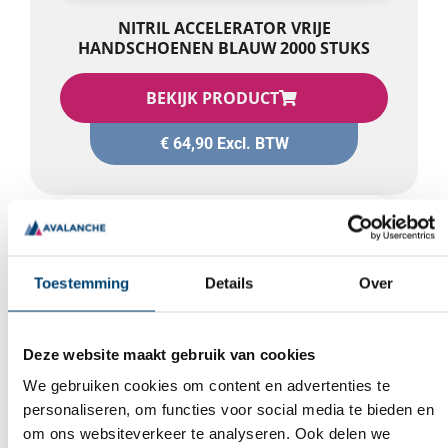
NITRIL ACCELERATOR VRIJE
ALLES TOESTAAN
HANDSCHOENEN BLAUW 2000 STUKS
BEKIJK PRODUCT
AANPASSEN
€
64,90
Excl. BTW
Aantal:
1000 stuks