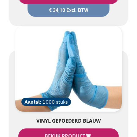
€
34,10
Excl. BTW
Aantal:
1000 stuks
VINYL GEPOEDERD BLAUW
BEKIJK PRODUCT