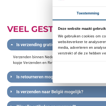
Toestemming
VEEL GESTELDE VRAG
Deze website maakt gebruik
We gebruiken cookies om cont
websiteverkeer te analyseren
Is verzending gratis?
media, adverteren en analys
verstrekt of die ze hebben v
Verzenden binnen Nederland en België is niet gratis. 
kopje Verzenden en Retourneren vinden.
Is retourneren mogelijk?
Is verzenden naar België mogelijk?