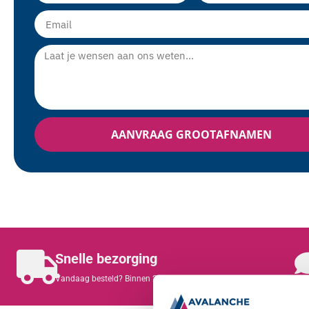
AANVRAAG GROOTAFNAMEN
Snelle bezorging
Vandaag besteld? Binnen 2 werkdagen bezorgd