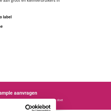
e aan groot en kleinverbruikers in
o label
me
ample aanvragen
tvang een sample voordat u een bestelling doet