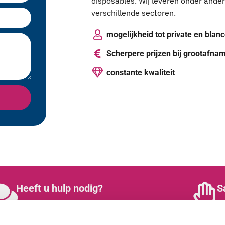
disposables. Wij leveren onder ander
verschillende sectoren.
mogelijkheid tot private en blanc
Scherpere prijzen bij grootafna
constante kwaliteit
Heeft u hulp nodig?
S
Wij zijn 5 dagen per week bereikbaar
On