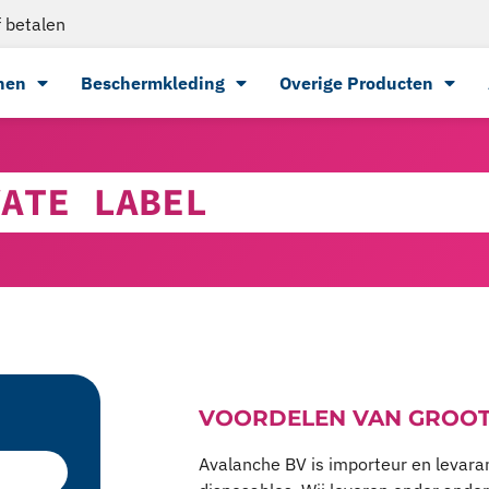
 betalen
nen
Beschermkleding
Overige Producten
VATE LABEL
VOORDELEN VAN GROO
Avalanche BV is importeur en levar