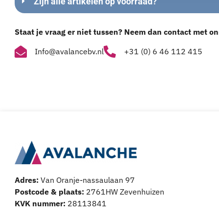
Zijn alle artikelen op voorraad?
Staat je vraag er niet tussen? Neem dan contact met on
Info@avalancebv.nl
+31 (0) 6 46 112 415
Adres:
Van Oranje-nassaulaan 97
Postcode & plaats:
2761HW Zevenhuizen
KVK nummer:
28113841