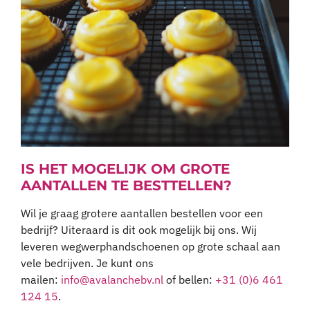
IS HET MOGELIJK OM GROTE
AANTALLEN TE BESTTELLEN?
Wil je graag grotere aantallen bestellen voor een
bedrijf? Uiteraard is dit ook mogelijk bij ons. Wij
leveren wegwerphandschoenen op grote schaal aan
vele bedrijven. Je kunt ons
mailen:
info@avalanchebv.nl
of bellen:
+31 (0)6 461
124 15
.