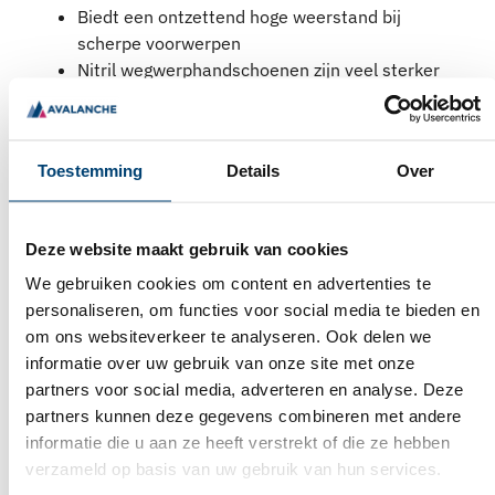
Biedt een ontzettend hoge weerstand bij
scherpe voorwerpen
Nitril wegwerphandschoenen zijn veel sterker
dan
latex handschoenen
of
vinyl handschoenen
WELKE KLEUREN NITRIL
HANDSCHOENEN ZIJN
Toestemming
Details
Over
VERKRIJGBAAR?
Bij Avalanche B.V. vind je verschillende kleuren nitril
Deze website maakt gebruik van cookies
handschoenen, zodat je altijd een optie vindt die past
bij jouw voorkeuren of werkomgeving. Deze
We gebruiken cookies om content en advertenties te
wegwerphandschoenen zijn ideaal voor professionele
personaliseren, om functies voor social media te bieden en
toepassingen, maar ook voor persoonlijk gebruik.
om ons websiteverkeer te analyseren. Ook delen we
Nitrile handschoenen zijn verkrijgbaar in de volgende
informatie over uw gebruik van onze site met onze
kleuren:
partners voor social media, adverteren en analyse. Deze
partners kunnen deze gegevens combineren met andere
Blauw
informatie die u aan ze heeft verstrekt of die ze hebben
Roze
verzameld op basis van uw gebruik van hun services.
Wit