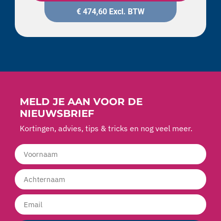
€
474,60
Excl. BTW
MELD JE AAN VOOR DE
NIEUWSBRIEF
Kortingen, advies, tips & tricks en nog veel meer.