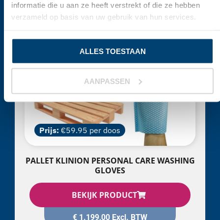
informatie die u aan ze heeft verstrekt of die ze hebben
verzameld op basis van uw gebruik van hun services.
ALLES TOESTAAN
AANPASSEN
Prijs:
€59.95 per doos
PALLET KLINION PERSONAL CARE WASHING
GLOVES
BEKIJK PRODUCT
€
1.199,00
Excl. BTW