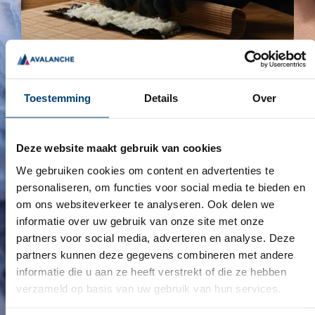
OVER HET TEAM
VAN AVALANCE.
Toestemming
Details
Over
Avalanche Disposables B.V. is importeur en
Deze website maakt gebruik van cookies
leverancier van producten op het gebied van
professionele hygiëne, persoonlijke
We gebruiken cookies om content en advertenties te
beschermingsmiddelen en disposables voor
personaliseren, om functies voor social media te bieden en
groothandels (privatelabel), detailhandel en
om ons websiteverkeer te analyseren. Ook delen we
particulieren. Dagelijks werken mensen met onze
informatie over uw gebruik van onze site met onze
producten. In de gezondheidszorg, ouderenzorg,
partners voor social media, adverteren en analyse. Deze
kinderopvang, wellness, levensmiddelenindustrie,
partners kunnen deze gegevens combineren met andere
detailhandel, autobranche, facilitaire dienstverlening
informatie die u aan ze heeft verstrekt of die ze hebben
en land- en tuinbouw. Avalanche Disposables B.V. is
verzameld op basis van uw gebruik van hun services.
importeur en leverancier van producten op het