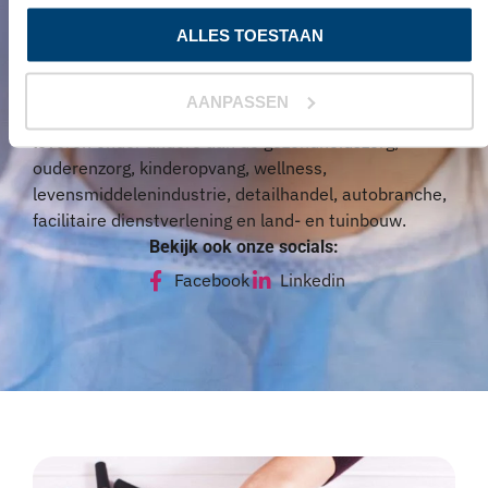
gebied van professionele hygiëne, persoonlijke
ALLES TOESTAAN
beschermingsmiddelen en disposables voor
groothandels (privatelabel), detailhandel en
particulieren. Dagelijks werken mensen uit
AANPASSEN
verschillende sectoren met onze producten. Wij
leveren onder andere aan de gezondheidszorg,
ouderenzorg, kinderopvang, wellness,
levensmiddelenindustrie, detailhandel, autobranche,
facilitaire dienstverlening en land- en tuinbouw.
Bekijk ook onze socials:
Facebook
Linkedin