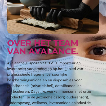
OVER HET TEAM
VAN AVALANCE.
Avalanche Disposables B.V. is importeur en
leverancier van producten op het gebied van
professionele hygiëne, persoonlijke
beschermingsmiddelen en disposables voor
groothandels (privatelabel), detailhandel en
particulieren. Dagelijks werken mensen met onze
producten. In de gezondheidszorg, ouderenzorg,
kinderopvang, wellness, levensmiddelenindustrie,