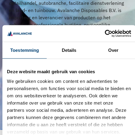
detailhandel, autobranche, facilitaire dienstverlening
en land- en tuinbouw. Avalanche Disposables B.V. is
importeur en leverancier van producten op het
gebied van professionele hygiëne, persoonlijke
beschermingsmiddelen en disposables voor
groothandels (privatelabel), detailhandel en
particulieren. Dagelijks werken mensen uit
Toestemming
Details
Over
verschillende sectoren met onze producten. Wij
leveren onder andere aan de gezondheidszorg,
ouderenzorg, kinderopvang, wellness,
Deze website maakt gebruik van cookies
levensmiddelenindustrie, detailhandel, autobranche,
We gebruiken cookies om content en advertenties te
facilitaire dienstverlening en land- en tuinbouw.
personaliseren, om functies voor social media te bieden en
Bekijk ook onze socials:
om ons websiteverkeer te analyseren. Ook delen we
Facebook
Linkedin
informatie over uw gebruik van onze site met onze
partners voor social media, adverteren en analyse. Deze
partners kunnen deze gegevens combineren met andere
informatie die u aan ze heeft verstrekt of die ze hebben
verzameld op basis van uw gebruik van hun services.