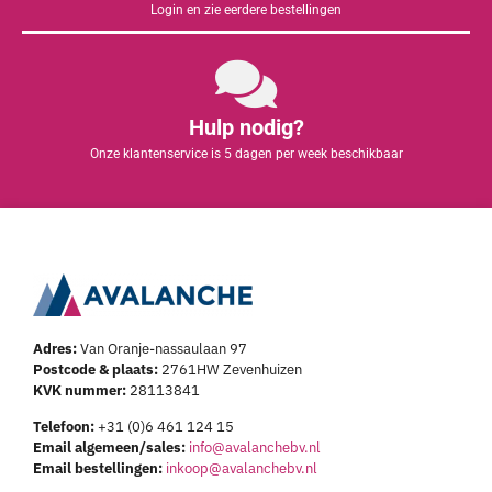
Login en zie eerdere bestellingen
Hulp nodig?
Onze klantenservice is 5 dagen per week beschikbaar
Adres:
Van Oranje-nassaulaan 97
Postcode & plaats:
2761HW Zevenhuizen
KVK nummer:
28113841
Telefoon:
+31 (0)6 461 124 15
Email algemeen/sales:
info@avalanchebv.nl
Email bestellingen:
inkoop@avalanchebv.nl