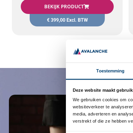
BEKIJK PRODUCT
€
399,00
Excl. BTW
Toestemming
Deze website maakt gebruik
We gebruiken cookies om cont
websiteverkeer te analyseren
media, adverteren en analys
verstrekt of die ze hebben v