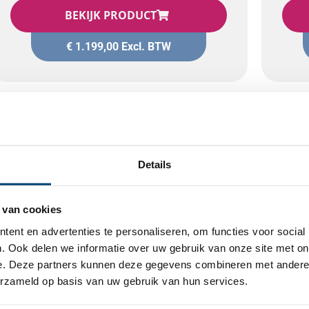
BEKIJK PRODUCT
€
1.199,00
Excl. BTW
Details
 van cookies
OVER HET TEAM 
ent en advertenties te personaliseren, om functies voor social
. Ook delen we informatie over uw gebruik van onze site met on
e. Deze partners kunnen deze gegevens combineren met andere i
Waar voor uw geld
constante kwaliteit
erzameld op basis van uw gebruik van hun services.
Avalanche Disposables B.V. is importeur en le