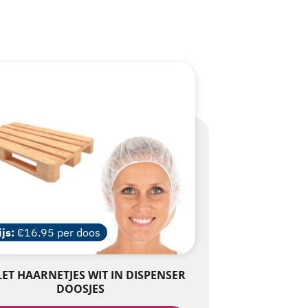
ijs:
€16.95 per doos
LET HAARNETJES WIT IN DISPENSER
DOOSJES