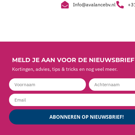
Info@avalancebv.nl
+31
MELD JE AAN VOOR DE NIEUWSBRIEF
Kortingen, advies, tips & tricks en nog veel meer.
ABONNEREN OP NIEUWSBRIEF!