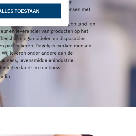
ingsmiddelen en disposables voor
articulieren. Dagelijks werken mensen met
ALLES TOESTAAN
nzorg, kinderopvang, wellness,
che, facilitaire dienstverlening en land- en
teur en leverancier van producten op het
ke beschermingsmiddelen en disposables
 en particulieren. Dagelijks werken mensen
. Wij leveren onder andere aan de
ellness, levensmiddelenindustrie,
rlening en land- en tuinbouw.
kedin