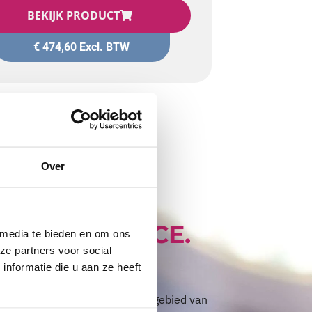
BEKIJK PRODUCT
€
474,60
Excl. BTW
Over
VAN AVALANCE.
 media te bieden en om ons
ze partners voor social
nformatie die u aan ze heeft
Support met verstand
verancier van producten op het gebied van