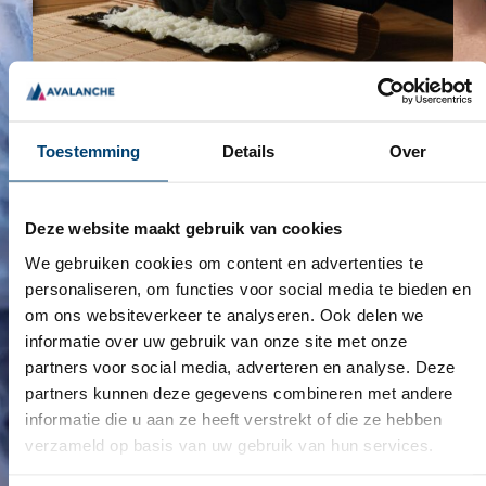
OVER HET TEAM
VAN AVALANCE.
Toestemming
Details
Over
Avalanche Disposables B.V. is importeur en
Deze website maakt gebruik van cookies
leverancier van producten op het gebied van
professionele hygiëne, persoonlijke
We gebruiken cookies om content en advertenties te
beschermingsmiddelen en disposables voor
personaliseren, om functies voor social media te bieden en
groothandels (privatelabel), detailhandel en
om ons websiteverkeer te analyseren. Ook delen we
particulieren. Dagelijks werken mensen met onze
informatie over uw gebruik van onze site met onze
producten. In de gezondheidszorg, ouderenzorg,
partners voor social media, adverteren en analyse. Deze
kinderopvang, wellness, levensmiddelenindustrie,
partners kunnen deze gegevens combineren met andere
detailhandel, autobranche, facilitaire dienstverlening
informatie die u aan ze heeft verstrekt of die ze hebben
en land- en tuinbouw. Avalanche Disposables B.V. is
verzameld op basis van uw gebruik van hun services.
importeur en leverancier van producten op het