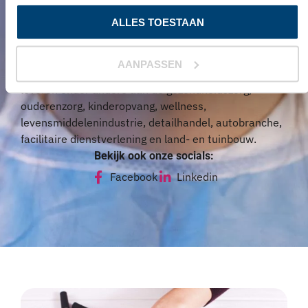
gebied van professionele hygiëne, persoonlijke
ALLES TOESTAAN
beschermingsmiddelen en disposables voor
groothandels (privatelabel), detailhandel en
particulieren. Dagelijks werken mensen uit
AANPASSEN
verschillende sectoren met onze producten. Wij
leveren onder andere aan de gezondheidszorg,
ouderenzorg, kinderopvang, wellness,
levensmiddelenindustrie, detailhandel, autobranche,
facilitaire dienstverlening en land- en tuinbouw.
Bekijk ook onze socials:
Facebook
Linkedin