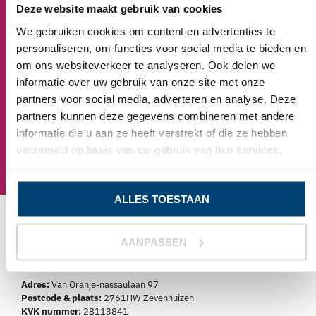
Deze website maakt gebruik van cookies
We gebruiken cookies om content en advertenties te
personaliseren, om functies voor social media te bieden en
Zie bestellingen overzicht
om ons websiteverkeer te analyseren. Ook delen we
Login en zie eerdere bestellingen
informatie over uw gebruik van onze site met onze
partners voor social media, adverteren en analyse. Deze
partners kunnen deze gegevens combineren met andere
informatie die u aan ze heeft verstrekt of die ze hebben
Hulp nodig?
verzameld op basis van uw gebruik van hun services.
Onze klantenservice is 5 dagen per week beschikbaar
ALLES TOESTAAN
AANPASSEN
Adres:
Van Oranje-nassaulaan 97
Postcode & plaats:
2761HW Zevenhuizen
KVK nummer:
28113841