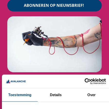
ABONNEREN OP NIEUWSBRIEF!
KOM JE ER NIET UIT?
Toestemming
Details
Over
Contact & service die je verwacht.