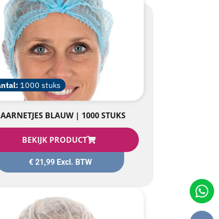
ntal:
1000 stuks
AARNETJES BLAUW | 1000 STUKS
BEKIJK PRODUCT
€
21,99
Excl. BTW