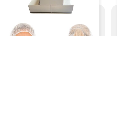
Aantal:
1000 stuks
Aa
HAARNETJES WIT IN DISPENSERDOOS |
1000 STUKS
BEKIJK PRODUCT
€
19,99
Excl. BTW