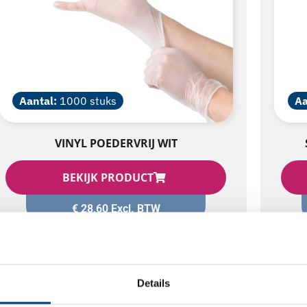
Aantal:
1000 stuks
Aa
VINYL POEDERVRIJ WIT
BEKIJK PRODUCT
€
28,60
Excl. BTW
Details