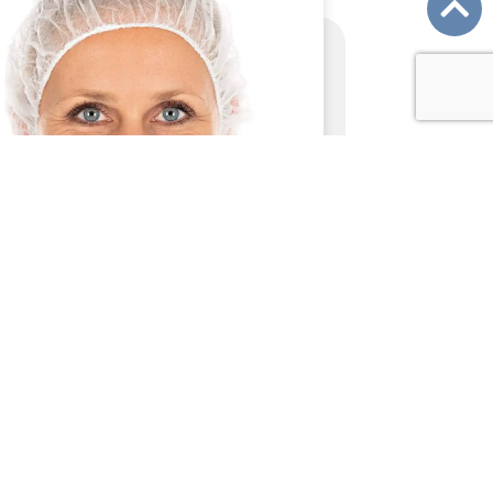
ntal:
1000 stuks
HAARNETJES WIT | 1000 STUKS
BEKIJK PRODUCT
€
21,99
Excl. BTW