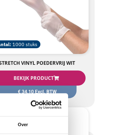
ntal:
1000 stuks
STRETCH VINYL POEDERVRIJ WIT
BEKIJK PRODUCT
€
34,10
Excl. BTW
Over