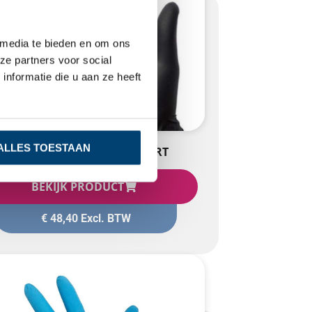
 media te bieden en om ons
ze partners voor social
nformatie die u aan ze heeft
ntal:
1000 stuks
ALLES TOESTAAN
NITRIL EXTRA STRONG ZWART
BEKIJK PRODUCT
€
48,40
Excl. BTW