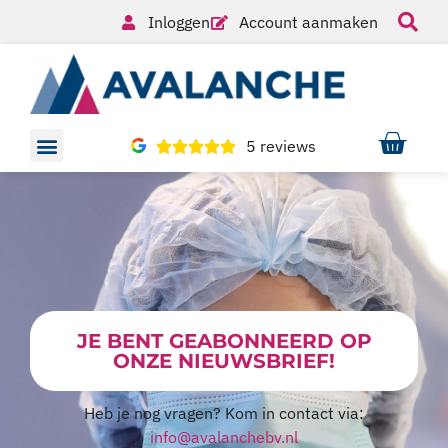
Inloggen
Account aanmaken
5 reviews
JE BENT GEABONNEERD OP
ONZE NIEUWSBRIEF!
Heb je nog vragen? Kom in contact via:
info@avalanchebv.nl