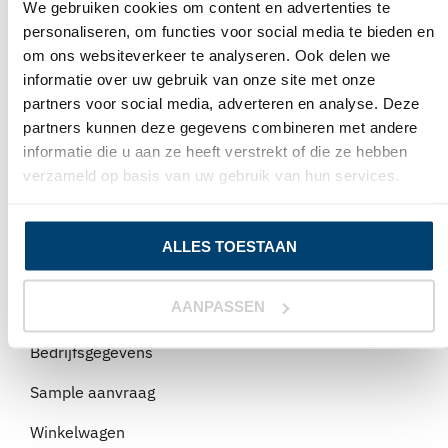
We gebruiken cookies om content en advertenties te
Email bestellingen:
inkoop@avalanchebv.nl
personaliseren, om functies voor social media te bieden en
om ons websiteverkeer te analyseren. Ook delen we
informatie over uw gebruik van onze site met onze
partners voor social media, adverteren en analyse. Deze
partners kunnen deze gegevens combineren met andere
informatie die u aan ze heeft verstrekt of die ze hebben
verzameld op basis van uw gebruik van hun services.
KLANTENSERVICE
Grootafname
ALLES TOESTAAN
Normen en Certificeringen
AANPASSEN
Verzenden en retourneren
Bedrijfsgegevens
Sample aanvraag
Winkelwagen